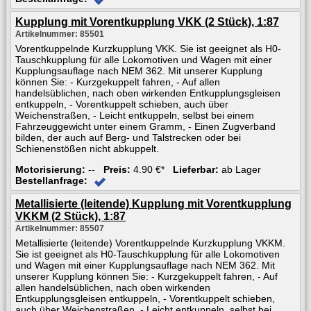
Kupplung mit Vorentkupplung VKK (2 Stück), 1:87
Artikelnummer: 85501
Vorentkuppelnde Kurzkupplung VKK. Sie ist geeignet als H0-
Tauschkupplung für alle Lokomotiven und Wagen mit einer
Kupplungsauflage nach NEM 362. Mit unserer Kupplung
können Sie: - Kurzgekuppelt fahren, - Auf allen
handelsüblichen, nach oben wirkenden Entkupplungsgleisen
entkuppeln, - Vorentkuppelt schieben, auch über
Weichenstraßen, - Leicht entkuppeln, selbst bei einem
Fahrzeuggewicht unter einem Gramm, - Einen Zugverband
bilden, der auch auf Berg- und Talstrecken oder bei
Schienenstößen nicht abkuppelt.
Motorisierung:
--
Preis:
4.90 €*
Lieferbar:
ab Lager
Bestellanfrage:
Metallisierte (leitende) Kupplung mit Vorentkupplung
VKKM (2 Stück), 1:87
Artikelnummer: 85507
Metallisierte (leitende) Vorentkuppelnde Kurzkupplung VKKM.
Sie ist geeignet als H0-Tauschkupplung für alle Lokomotiven
und Wagen mit einer Kupplungsauflage nach NEM 362. Mit
unserer Kupplung können Sie: - Kurzgekuppelt fahren, - Auf
allen handelsüblichen, nach oben wirkenden
Entkupplungsgleisen entkuppeln, - Vorentkuppelt schieben,
auch über Weichenstraßen, - Leicht entkuppeln, selbst bei