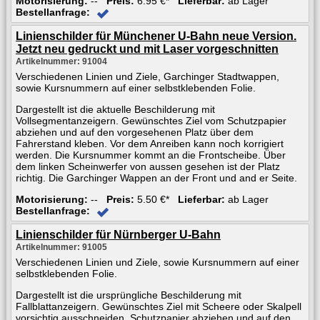
Motorisierung:
--
Preis:
6.95 €*
Lieferbar:
ab Lager
Bestellanfrage:
Linienschilder für Münchener U-Bahn neue Version.
Jetzt neu gedruckt und mit Laser vorgeschnitten
Artikelnummer: 91004
Verschiedenen Linien und Ziele, Garchinger Stadtwappen,
sowie Kursnummern auf einer selbstklebenden Folie.
Dargestellt ist die aktuelle Beschilderung mit
Vollsegmentanzeigern. Gewünschtes Ziel vom Schutzpapier
abziehen und auf den vorgesehenen Platz über dem
Fahrerstand kleben. Vor dem Anreiben kann noch korrigiert
werden. Die Kursnummer kommt an die Frontscheibe. Über
dem linken Scheinwerfer von aussen gesehen ist der Platz
richtig. Die Garchinger Wappen an der Front und and er Seite.
Motorisierung:
--
Preis:
5.50 €*
Lieferbar:
ab Lager
Bestellanfrage:
Linienschilder für Nürnberger U-Bahn
Artikelnummer: 91005
Verschiedenen Linien und Ziele, sowie Kursnummern auf einer
selbstklebenden Folie.
Dargestellt ist die ursprüngliche Beschilderung mit
Fallblattanzeigern. Gewünschtes Ziel mit Scheere oder Skalpell
vorsichtig ausschneiden, Schutzpapier abziehen und auf den