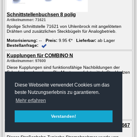
Schnittstellenbuchsen 8 polig
Artikelnummer: 71621
8polige Schnittstelle 71621 von Uhlenbrock mit angelöteten
Drähten und zusätzlichen Steckbügeln für Analogbetrieb.
Motorisierung:
--
Preis:
9.95 €*
Lieferbar:
ab Lager
Bestellanfrage:
Kupplungen für COMBINO N
Artikelnummer: 97600
Diese Kupplungen sind funktionsfähige Nachbildungen der
Scharfenbergkupplung. Die Montage erfolgt mittels Steckbolzen
ohne Klebstoff. Die Kupplungen lassen sich sehr leicht
zusammenstecken und trennen. Trotzdem können mehrere
Diese Webseite verwendet Cookies um das
Garnituren sicher gekuppelt werden. Der hochwertige
Kunststoff ist nahezu verschleißfrei Packungsinhalt 2 Stück
beste Nutzungserlebnis zu garantieren.
Mehr erfahren
Spaarpackung 97610 mit 20 Stück (10 Paar) nur 40 Euro.
Motorisierung:
--
Preis:
4.50 €*
Lieferbar:
ab Lager
Bestellanfrage:
Verstanden!
Metall Scheren Pantograph 1:160 N. Sommerfeldt 667
Artikelnummer: 97100
Dieser Straßenbahn-Typische Stromabnehmer wurde von