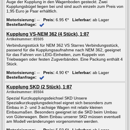
Auge der Kupplung in den Wagenboden gesteckt. Zwei
Kupplungsbügel liegen bei und sind auch einzeln zum Preis von
1,95 Euro je Paar erhältlich.
Motorisierung:
--
Preis:
6.95 €*
Lieferbar:
ab Lager
Bestellanfrage:
Kupplung VS-NEM 362 (4 Stück), 1:87
Artikelnummer: 85505
Verbindungsstück für NEM 362 VS Starres Verbindungsstück,
passend für die Kupplungsaufnahme nach NEM 362, geeignet
für das Fahren von LEIG-Einheiten, zum Kuppeln von
Triebwagen oder festen Zugverbänden. Eine Packung enthält 4
Stück.
Motorisierung:
--
Preis:
4.90 €*
Lieferbar:
ab Lager
Bestellanfrage:
Kupplung SKD (2 Stück), 1:87
Artikelnummer: 85504
Spezial Kurzkupplungsdeichsel SKD Unsere
Spezialkurzkupplungsdeichsel eignet sich besonders zum
Einbau in 2- und 3-achsige Wagen mit relativ kleinen
Einbaumaßen. Besonders geeignet ist die SKD beim Umbau
von Güterwagen. Beim Einbau unserer SKD müssen eventuell
am Modell veränderungen vorgenommen werden.
Motorisierung:
--
Preis:
5.50 €*
Lieferbar:
ab Lager