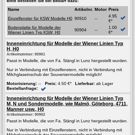
Bitte bestellen Sie bei Bedarf dazu:
Name
Artikelnr.
Motor
Preis
4.95
Einzelfenster für KSW Modelle H0
90910
--
€*
Bodenplatte für Modelle der
1.00
90904
--
Wiener Linien Typ KSW, H0
€*
Inneneinrichtung für Modelle der Wiener Linien Typ
H, H0
Artikelnummer: 90901
Passt in Modelle, die von Fa. Stängl in Lunz hergestellt wurden.
Nur in Verbindung mit Einzelfenstern, nicht in Verbindung mit
Milchglaseinschub der Souveniermodelle möglich!
Motorisierung:
--
Preis:
4.50 €*
Lieferbar:
ab Lager
Bestellanfrage:
Inneneinrichtung für Modelle der Wiener Linien Typ
M, N und Sondermodelle, wie Malmö, Göteborg, 4711,
Manner usw., H0
Artikelnummer: 90902
Passt in Modelle, die von Fa. Stängl in Lunz hergestellt wurden.
Nur in Verbindung mit Einzelfenstern, nicht in Verbindung mit
Milchglaseinschub der Souveniermodelle möglich!