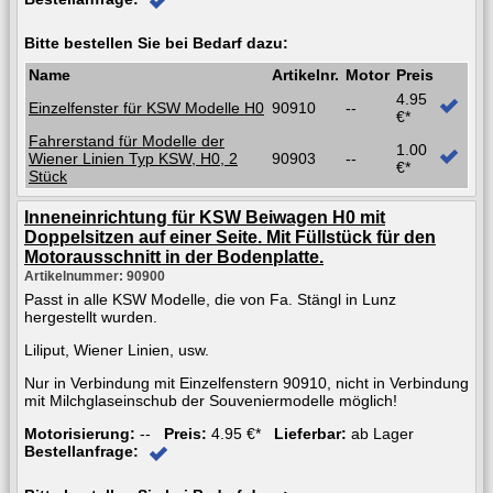
Bitte bestellen Sie bei Bedarf dazu:
Name
Artikelnr.
Motor
Preis
4.95
Einzelfenster für KSW Modelle H0
90910
--
€*
Fahrerstand für Modelle der
1.00
Wiener Linien Typ KSW, H0, 2
90903
--
€*
Stück
Inneneinrichtung für KSW Beiwagen H0 mit
Doppelsitzen auf einer Seite. Mit Füllstück für den
Motorausschnitt in der Bodenplatte.
Artikelnummer: 90900
Passt in alle KSW Modelle, die von Fa. Stängl in Lunz
hergestellt wurden.
Liliput, Wiener Linien, usw.
Nur in Verbindung mit Einzelfenstern 90910, nicht in Verbindung
mit Milchglaseinschub der Souveniermodelle möglich!
Motorisierung:
--
Preis:
4.95 €*
Lieferbar:
ab Lager
Bestellanfrage: