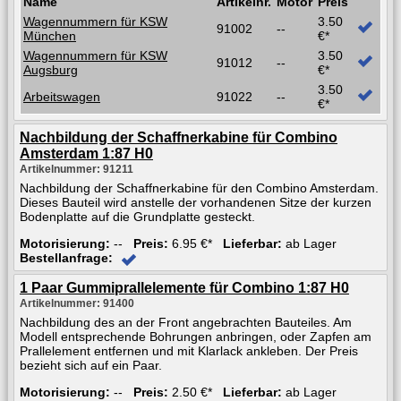
Name
Artikelnr.
Motor
Preis
Wagennummern für KSW
3.50
91002
--
München
€*
Wagennummern für KSW
3.50
91012
--
Augsburg
€*
3.50
Arbeitswagen
91022
--
€*
Nachbildung der Schaffnerkabine für Combino
Amsterdam 1:87 H0
Artikelnummer: 91211
Nachbildung der Schaffnerkabine für den Combino Amsterdam.
Dieses Bauteil wird anstelle der vorhandenen Sitze der kurzen
Bodenplatte auf die Grundplatte gesteckt.
Motorisierung:
--
Preis:
6.95 €*
Lieferbar:
ab Lager
Bestellanfrage:
1 Paar Gummiprallelemente für Combino 1:87 H0
Artikelnummer: 91400
Nachbildung des an der Front angebrachten Bauteiles. Am
Modell entsprechende Bohrungen anbringen, oder Zapfen am
Prallelement entfernen und mit Klarlack ankleben. Der Preis
bezieht sich auf ein Paar.
Motorisierung:
--
Preis:
2.50 €*
Lieferbar:
ab Lager