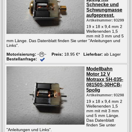
Schnecke und
Schwungmasse
aufgepresst.
Artikelnummer: 93299
19 x 18 x 9,4 mm 2
Wellenenden 1,5
mm mit 3 mm und 5
mm Länge. Das Datenblatt finden Sie unter "Anleitungen und
Links".
Motorisierung:
Preis:
18.95 €*
Lieferbar:
ab Lager
Bestellanfrage:
Modellbahn
Motor 12 V
Motraxx SH-035-
08150S-30HCB-
5polig
Artikelnummer: 93298
19 x 18 x 9,4 mm 2
Wellenenden 1,5
mm mit mit 3 mm
und 5 mm Länge.
Das Datenblatt
finden Sie unter
"Anleitungen und Links".