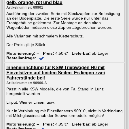
gelb, orange, rot und blau
Artikelnummer: 69901
Ausführung der zweiten Serie mit Steckzapfen zur Befestigung
an der Bodenplatte. Die erste Serie wurde nur unter das
Frontgehäuse geklemmt. Zur Montage an den alten
Wagenböden müssen diese Zapfen abgebrochen werden.
Alle Varianten mit schmalem Kletterschutz.
Der Preis gilt je Stück.
Motorisierung:
--
Preis:
4.50 €*
Lieferbar:
ab Lager
Bestellanfrage:
Inneneinrichtung für KSW Triebwagen H0 mit
Einzelsitzen auf beiden Seiten. Es liegen zwei
Fahrerstände bei!
Artikelnummer: 90900-A
Passt in alle KSW Modelle, die von Fa. Stängl in Lunz
hergestellt wurden.
Liliput, Wiener Linien, usw.
Nur in Verbindung mit Einzelfenstern 90910, nicht in Verbindung
mit Milchglaseinschub der Souveniermodelle möglich!
Motorisierung:
--
Preis:
4.95 €*
Lieferbar:
ab Lager
Bestellanfrage: