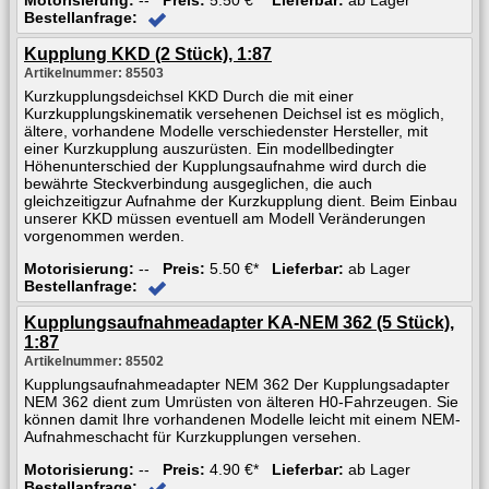
Bestellanfrage:
Kupplung KKD (2 Stück), 1:87
Artikelnummer: 85503
Kurzkupplungsdeichsel KKD Durch die mit einer
Kurzkupplungskinematik versehenen Deichsel ist es möglich,
ältere, vorhandene Modelle verschiedenster Hersteller, mit
einer Kurzkupplung auszurüsten. Ein modellbedingter
Höhenunterschied der Kupplungsaufnahme wird durch die
bewährte Steckverbindung ausgeglichen, die auch
gleichzeitigzur Aufnahme der Kurzkupplung dient. Beim Einbau
unserer KKD müssen eventuell am Modell Veränderungen
vorgenommen werden.
Motorisierung:
--
Preis:
5.50 €*
Lieferbar:
ab Lager
Bestellanfrage:
Kupplungsaufnahmeadapter KA-NEM 362 (5 Stück),
1:87
Artikelnummer: 85502
Kupplungsaufnahmeadapter NEM 362 Der Kupplungsadapter
NEM 362 dient zum Umrüsten von älteren H0-Fahrzeugen. Sie
können damit Ihre vorhandenen Modelle leicht mit einem NEM-
Aufnahmeschacht für Kurzkupplungen versehen.
Motorisierung:
--
Preis:
4.90 €*
Lieferbar:
ab Lager
Bestellanfrage: