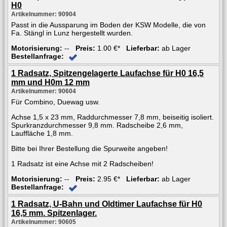
H0
Artikelnummer: 90904
Passt in die Aussparung im Boden der KSW Modelle, die von
Fa. Stängl in Lunz hergestellt wurden.
Motorisierung:
--
Preis:
1.00 €*
Lieferbar:
ab Lager
Bestellanfrage:
1 Radsatz, Spitzengelagerte Laufachse für H0 16,5
mm und H0m 12 mm
Artikelnummer: 90604
Für Combino, Duewag usw.
Achse 1,5 x 23 mm, Raddurchmesser 7,8 mm, beiseitig isoliert.
Spurkranzdurchmesser 9,8 mm. Radscheibe 2,6 mm,
Lauffläche 1,8 mm.
Bitte bei Ihrer Bestellung die Spurweite angeben!
1 Radsatz ist eine Achse mit 2 Radscheiben!
Motorisierung:
--
Preis:
2.95 €*
Lieferbar:
ab Lager
Bestellanfrage:
1 Radsatz, U-Bahn und Oldtimer Laufachse für H0
16,5 mm. Spitzenlager.
Artikelnummer: 90605