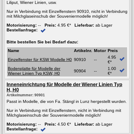
Liliput, Wiener Linien, usw.
Nur in Verbindung mit Einzelfenstern 90910, nicht in Verbindung
mit Milchglaseinschub der Souveniermodelle möglich!
Motorisierung:
--
Preis:
4.95 €*
Lieferbar:
ab Lager
Bestellanfrage:
Bitte bestellen Sie bei Bedarf dazu:
Name
Artikelnr.
Motor
Preis
4.95
Einzelfenster für KSW Modelle H0
90910
--
€*
Bodenplatte für Modelle der
1.00
90904
--
Wiener Linien Typ KSW, H0
€*
Inneneinrichtung für Modelle der Wiener Linien Typ
H, H0
Artikelnummer: 90901
Passt in Modelle, die von Fa. Stängl in Lunz hergestellt wurden.
Nur in Verbindung mit Einzelfenstern, nicht in Verbindung mit
Milchglaseinschub der Souveniermodelle möglich!
Motorisierung:
--
Preis:
4.50 €*
Lieferbar:
ab Lager
Bestellanfrage: