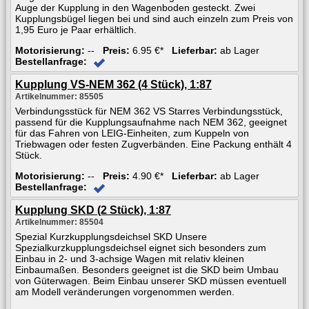
Auge der Kupplung in den Wagenboden gesteckt. Zwei
Kupplungsbügel liegen bei und sind auch einzeln zum Preis von
1,95 Euro je Paar erhältlich.
Motorisierung:
--
Preis:
6.95 €*
Lieferbar:
ab Lager
Bestellanfrage:
Kupplung VS-NEM 362 (4 Stück), 1:87
Artikelnummer: 85505
Verbindungsstück für NEM 362 VS Starres Verbindungsstück,
passend für die Kupplungsaufnahme nach NEM 362, geeignet
für das Fahren von LEIG-Einheiten, zum Kuppeln von
Triebwagen oder festen Zugverbänden. Eine Packung enthält 4
Stück.
Motorisierung:
--
Preis:
4.90 €*
Lieferbar:
ab Lager
Bestellanfrage:
Kupplung SKD (2 Stück), 1:87
Artikelnummer: 85504
Spezial Kurzkupplungsdeichsel SKD Unsere
Spezialkurzkupplungsdeichsel eignet sich besonders zum
Einbau in 2- und 3-achsige Wagen mit relativ kleinen
Einbaumaßen. Besonders geeignet ist die SKD beim Umbau
von Güterwagen. Beim Einbau unserer SKD müssen eventuell
am Modell veränderungen vorgenommen werden.