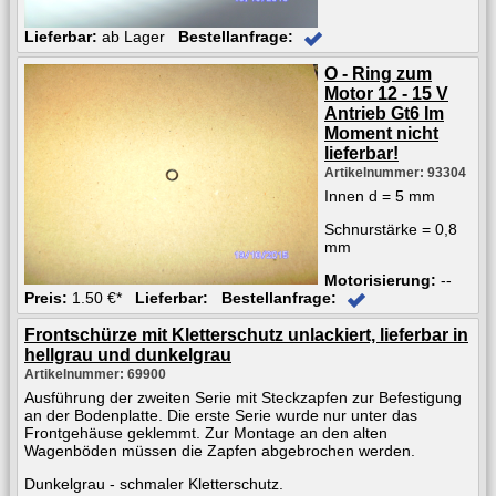
Lieferbar:
ab Lager
Bestellanfrage:
O - Ring zum
Motor 12 - 15 V
Antrieb Gt6 Im
Moment nicht
lieferbar!
Artikelnummer: 93304
Innen d = 5 mm
Schnurstärke = 0,8
mm
Motorisierung:
--
Preis:
1.50 €*
Lieferbar:
Bestellanfrage:
Frontschürze mit Kletterschutz unlackiert, lieferbar in
hellgrau und dunkelgrau
Artikelnummer: 69900
Ausführung der zweiten Serie mit Steckzapfen zur Befestigung
an der Bodenplatte. Die erste Serie wurde nur unter das
Frontgehäuse geklemmt. Zur Montage an den alten
Wagenböden müssen die Zapfen abgebrochen werden.
Dunkelgrau - schmaler Kletterschutz.