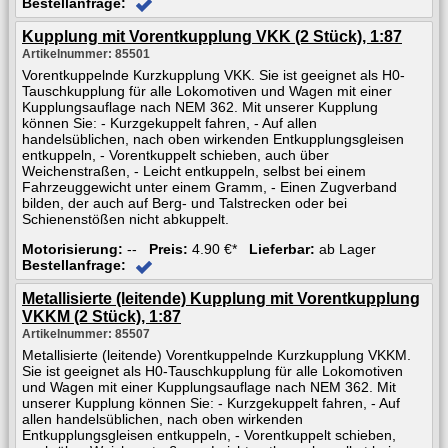
Bestellanfrage:
Kupplung mit Vorentkupplung VKK (2 Stück), 1:87
Artikelnummer: 85501
Vorentkuppelnde Kurzkupplung VKK. Sie ist geeignet als H0-
Tauschkupplung für alle Lokomotiven und Wagen mit einer
Kupplungsauflage nach NEM 362. Mit unserer Kupplung
können Sie: - Kurzgekuppelt fahren, - Auf allen
handelsüblichen, nach oben wirkenden Entkupplungsgleisen
entkuppeln, - Vorentkuppelt schieben, auch über
Weichenstraßen, - Leicht entkuppeln, selbst bei einem
Fahrzeuggewicht unter einem Gramm, - Einen Zugverband
bilden, der auch auf Berg- und Talstrecken oder bei
Schienenstößen nicht abkuppelt.
Motorisierung:
--
Preis:
4.90 €*
Lieferbar:
ab Lager
Bestellanfrage:
Metallisierte (leitende) Kupplung mit Vorentkupplung
VKKM (2 Stück), 1:87
Artikelnummer: 85507
Metallisierte (leitende) Vorentkuppelnde Kurzkupplung VKKM.
Sie ist geeignet als H0-Tauschkupplung für alle Lokomotiven
und Wagen mit einer Kupplungsauflage nach NEM 362. Mit
unserer Kupplung können Sie: - Kurzgekuppelt fahren, - Auf
allen handelsüblichen, nach oben wirkenden
Entkupplungsgleisen entkuppeln, - Vorentkuppelt schieben,