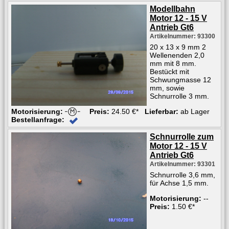
Modellbahn
Motor 12 - 15 V
Antrieb Gt6
Artikelnummer: 93300
20 x 13 x 9 mm 2
Wellenenden 2,0
mm mit 8 mm.
Bestückt mit
Schwungmasse 12
mm, sowie
Schnurrolle 3 mm.
Motorisierung:
Preis:
24.50 €*
Lieferbar:
ab Lager
Bestellanfrage:
Schnurrolle zum
Motor 12 - 15 V
Antrieb Gt6
Artikelnummer: 93301
Schnurrolle 3,6 mm,
für Achse 1,5 mm.
Motorisierung:
--
Preis:
1.50 €*