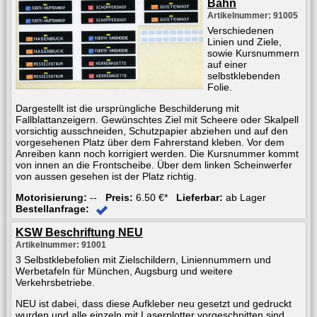
Bahn
Artikelnummer: 91005
Verschiedenen
Linien und Ziele,
sowie Kursnummern
auf einer
selbstklebenden
Folie.
Dargestellt ist die ursprüngliche Beschilderung mit
Fallblattanzeigern. Gewünschtes Ziel mit Scheere oder Skalpell
vorsichtig ausschneiden, Schutzpapier abziehen und auf den
vorgesehenen Platz über dem Fahrerstand kleben. Vor dem
Anreiben kann noch korrigiert werden. Die Kursnummer kommt
von innen an die Frontscheibe. Über dem linken Scheinwerfer
von aussen gesehen ist der Platz richtig.
Motorisierung:
--
Preis:
6.50 €*
Lieferbar:
ab Lager
Bestellanfrage:
KSW Beschriftung NEU
Artikelnummer: 91001
3 Selbstklebefolien mit Zielschildern, Liniennummern und
Werbetafeln für München, Augsburg und weitere
Verkehrsbetriebe.
NEU ist dabei, dass diese Aufkleber neu gesetzt und gedruckt
wurden und alle einzeln mit Laserplotter vorgeschnitten sind.