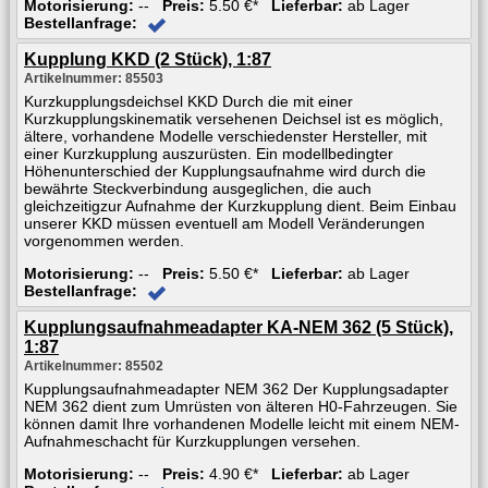
Motorisierung:
--
Preis:
5.50 €*
Lieferbar:
ab Lager
Bestellanfrage:
Kupplung KKD (2 Stück), 1:87
Artikelnummer: 85503
Kurzkupplungsdeichsel KKD Durch die mit einer
Kurzkupplungskinematik versehenen Deichsel ist es möglich,
ältere, vorhandene Modelle verschiedenster Hersteller, mit
einer Kurzkupplung auszurüsten. Ein modellbedingter
Höhenunterschied der Kupplungsaufnahme wird durch die
bewährte Steckverbindung ausgeglichen, die auch
gleichzeitigzur Aufnahme der Kurzkupplung dient. Beim Einbau
unserer KKD müssen eventuell am Modell Veränderungen
vorgenommen werden.
Motorisierung:
--
Preis:
5.50 €*
Lieferbar:
ab Lager
Bestellanfrage:
Kupplungsaufnahmeadapter KA-NEM 362 (5 Stück),
1:87
Artikelnummer: 85502
Kupplungsaufnahmeadapter NEM 362 Der Kupplungsadapter
NEM 362 dient zum Umrüsten von älteren H0-Fahrzeugen. Sie
können damit Ihre vorhandenen Modelle leicht mit einem NEM-
Aufnahmeschacht für Kurzkupplungen versehen.
Motorisierung:
--
Preis:
4.90 €*
Lieferbar:
ab Lager