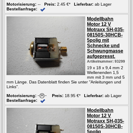
Motorisierung:
--
Preis:
2.45 €*
Lieferbar:
ab Lager
Bestellanfrage:
Modellbahn
Motor 12 V
Motraxx SH-035-
08150S-30HCB-
5polig mit
Schnecke und
Schwungmasse
aufgepresst.
Artikelnummer: 93299
19 x 18 x 9,4 mm 2
Wellenenden 1,5
mm mit 3 mm und 5
mm Länge. Das Datenblatt finden Sie unter "Anleitungen und
Links".
Motorisierung:
Preis:
18.95 €*
Lieferbar:
ab Lager
Bestellanfrage:
Modellbahn
Motor 12 V
Motraxx SH-035-
08150S-30HCB-
5polig