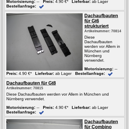
Motorisierung:
--
Preis:
4.90 €*
Lieferbar:
ab Lager
Bestellanfrage:
Dachaufbauten
für Gt6
strukturiert
Artikelnummer: 70814
Diese
Dachaufbauten
werden vor Allem in
München und
Nürnberg
verwendet.
Motorisierung:
--
Preis:
4.90 €*
Lieferbar:
ab Lager
Bestellanfrage:
Dachaufbauten für Gt8
Artikelnummer: 70815
Diese Dachaufbauten werden vor Allem in München und
Nürnberg verwendet.
Motorisierung:
--
Preis:
4.90 €*
Lieferbar:
ab Lager
Bestellanfrage:
Dachaufbauten
für Combino