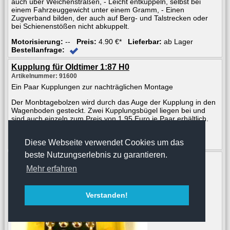
auch über Weichenstraßen, - Leicht entkuppeln, selbst bei
einem Fahrzeuggewicht unter einem Gramm, - Einen
Zugverband bilden, der auch auf Berg- und Talstrecken oder
bei Schienenstößen nicht abkuppelt.
Motorisierung:
--
Preis:
4.90 €*
Lieferbar:
ab Lager
Bestellanfrage:
Kupplung für Oldtimer 1:87 H0
Artikelnummer: 91600
Ein Paar Kupplungen zur nachträglichen Montage
Der Monbtagebolzen wird durch das Auge der Kupplung in den
Wagenboden gesteckt. Zwei Kupplungsbügel liegen bei und
sind auch einzeln zum Preis von 1,95 Euro je Paar erhältlich.
Motorisierung:
--
Preis:
6.95 €*
Lieferbar:
ab Lager
Diese Webseite verwendet Cookies um das
Bestellanfrage:
beste Nutzungserlebnis zu garantieren.
Mehr erfahren
Verstanden!