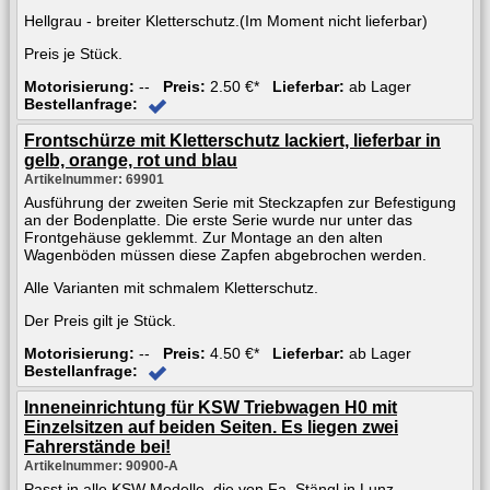
Hellgrau - breiter Kletterschutz.(Im Moment nicht lieferbar)
Preis je Stück.
Motorisierung:
--
Preis:
2.50 €*
Lieferbar:
ab Lager
Bestellanfrage:
Frontschürze mit Kletterschutz lackiert, lieferbar in
gelb, orange, rot und blau
Artikelnummer: 69901
Ausführung der zweiten Serie mit Steckzapfen zur Befestigung
an der Bodenplatte. Die erste Serie wurde nur unter das
Frontgehäuse geklemmt. Zur Montage an den alten
Wagenböden müssen diese Zapfen abgebrochen werden.
Alle Varianten mit schmalem Kletterschutz.
Der Preis gilt je Stück.
Motorisierung:
--
Preis:
4.50 €*
Lieferbar:
ab Lager
Bestellanfrage:
Inneneinrichtung für KSW Triebwagen H0 mit
Einzelsitzen auf beiden Seiten. Es liegen zwei
Fahrerstände bei!
Artikelnummer: 90900-A
Passt in alle KSW Modelle, die von Fa. Stängl in Lunz