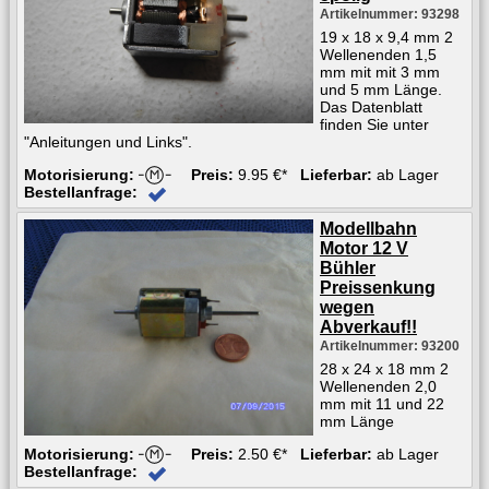
Artikelnummer: 93298
19 x 18 x 9,4 mm 2
Wellenenden 1,5
mm mit mit 3 mm
und 5 mm Länge.
Das Datenblatt
finden Sie unter
"Anleitungen und Links".
Motorisierung:
Preis:
9.95 €*
Lieferbar:
ab Lager
Bestellanfrage:
Modellbahn
Motor 12 V
Bühler
Preissenkung
wegen
Abverkauf!!
Artikelnummer: 93200
28 x 24 x 18 mm 2
Wellenenden 2,0
mm mit 11 und 22
mm Länge
Motorisierung:
Preis:
2.50 €*
Lieferbar:
ab Lager
Bestellanfrage: