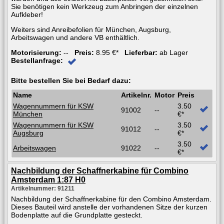
Sie benötigen kein Werkzeug zum Anbringen der einzelnen
Aufkleber!
Weiters sind Anreibefolien für München, Augsburg,
Arbeitswagen und andere VB enthältlich.
Motorisierung:
--
Preis:
8.95 €*
Lieferbar:
ab Lager
Bestellanfrage:
Bitte bestellen Sie bei Bedarf dazu:
Name
Artikelnr.
Motor
Preis
Wagennummern für KSW
3.50
91002
--
München
€*
Wagennummern für KSW
3.50
91012
--
Augsburg
€*
3.50
Arbeitswagen
91022
--
€*
Nachbildung der Schaffnerkabine für Combino
Amsterdam 1:87 H0
Artikelnummer: 91211
Nachbildung der Schaffnerkabine für den Combino Amsterdam.
Dieses Bauteil wird anstelle der vorhandenen Sitze der kurzen
Bodenplatte auf die Grundplatte gesteckt.