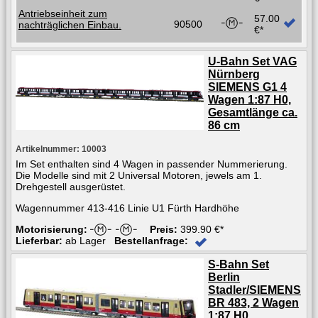
Antriebseinheit zum
57.00
90500
nachträglichen Einbau.
€*
U-Bahn Set VAG
Nürnberg
SIEMENS G1 4
Wagen 1:87 H0,
Gesamtlänge ca.
86 cm
Artikelnummer: 10003
Im Set enthalten sind 4 Wagen in passender Nummerierung.
Die Modelle sind mit 2 Universal Motoren, jewels am 1.
Drehgestell ausgerüstet.
Wagennummer 413-416 Linie U1 Fürth Hardhöhe
Motorisierung:
Preis:
399.90 €*
Lieferbar:
ab Lager
Bestellanfrage:
S-Bahn Set
Berlin
Stadler/SIEMENS
BR 483, 2 Wagen
1:87 H0,