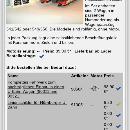
Im Set enthalten
sind 2 Wagen in
passender
Nummerierung als
Wagenpaar/Zug
541/542 oder 549/550. Die Modelle sind rollfähig, ohne Motor.
In jeder Packung liegt eine selbstklebende Beschriftungsfolie
mit Kursnummern, Zielen und Linien.
Motorisierung:
--
Preis:
89.90 €*
Lieferbar:
ab Lager
Bestellanfrage:
Bitte bestellen Sie bei Bedarf dazu:
Name
Artikelnr.
Motor
Preis
Komplettes Fahrwerk zum
nachträglichen Einbau in einen
98.90
90504
U-Bahn Wagen (90311 und
€*
90321)
Linienschilder für Nürnberger U-
6.50
91005
--
Bahn
€*
0.00
€*
0.00
€*