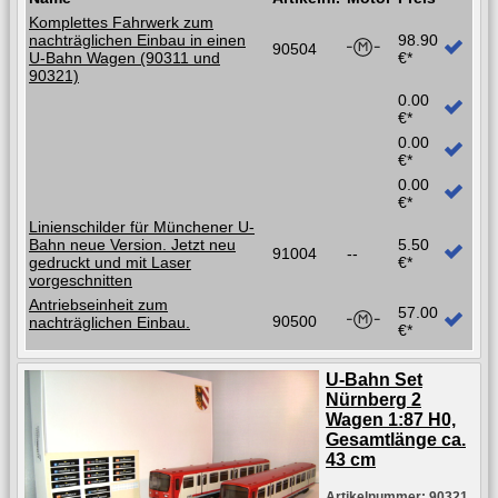
Komplettes Fahrwerk zum
nachträglichen Einbau in einen
98.90
90504
U-Bahn Wagen (90311 und
€*
90321)
0.00
€*
0.00
€*
0.00
€*
Linienschilder für Münchener U-
Bahn neue Version. Jetzt neu
5.50
91004
--
gedruckt und mit Laser
€*
vorgeschnitten
Antriebseinheit zum
57.00
90500
nachträglichen Einbau.
€*
U-Bahn Set
Nürnberg 2
Wagen 1:87 H0,
Gesamtlänge ca.
43 cm
Artikelnummer: 90321