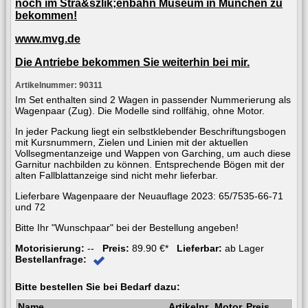
noch im Stra&szlik;enbahn Museum in München zu
bekommen!
www.mvg.de
Die Antriebe bekommen Sie weiterhin bei mir.
Artikelnummer: 90311
Im Set enthalten sind 2 Wagen in passender Nummerierung als
Wagenpaar (Zug). Die Modelle sind rollfähig, ohne Motor.
In jeder Packung liegt ein selbstklebender Beschriftungsbogen
mit Kursnummern, Zielen und Linien mit der aktuellen
Vollsegmentanzeige und Wappen von Garching, um auch diese
Garnitur nachbilden zu können. Entsprechende Bögen mit der
alten Fallblattanzeige sind nicht mehr lieferbar.
Lieferbare Wagenpaare der Neuauflage 2023: 65/7535-66-71
und 72
Bitte Ihr "Wunschpaar" bei der Bestellung angeben!
Motorisierung:
--
Preis:
89.90 €*
Lieferbar:
ab Lager
Bestellanfrage:
Bitte bestellen Sie bei Bedarf dazu:
Name
Artikelnr.
Motor
Preis