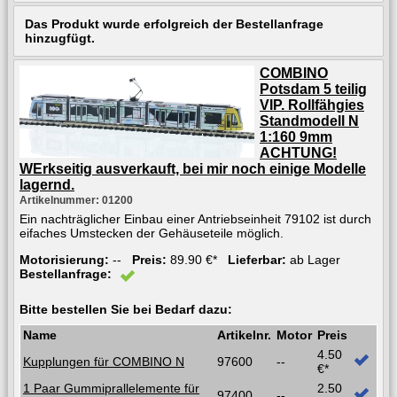
Das Produkt wurde erfolgreich der Bestellanfrage
hinzugfügt.
COMBINO
Potsdam 5 teilig
VIP. Rollfähgies
Standmodell N
1:160 9mm
ACHTUNG!
WErkseitig ausverkauft, bei mir noch einige Modelle
lagernd.
Artikelnummer: 01200
Ein nachträglicher Einbau einer Antriebseinheit 79102 ist durch
eifaches Umstecken der Gehäuseteile möglich.
Motorisierung:
--
Preis:
89.90 €*
Lieferbar:
ab Lager
Bestellanfrage:
Bitte bestellen Sie bei Bedarf dazu:
Name
Artikelnr.
Motor
Preis
4.50
Kupplungen für COMBINO N
97600
--
€*
1 Paar Gummiprallelemente für
2.50
97400
--