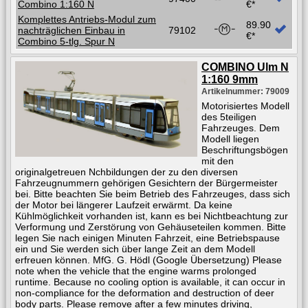
Combino 1:160 N
€*
Komplettes Antriebs-Modul zum
89.90
nachträglichen Einbau in
79102
€*
Combino 5-tlg. Spur N
COMBINO Ulm N
1:160 9mm
Artikelnummer: 79009
Motorisiertes Modell
des 5teiligen
Fahrzeuges. Dem
Modell liegen
Beschriftungsbögen
mit den
originalgetreuen Nchbildungen der zu den diversen
Fahrzeugnummern gehörigen Gesichtern der Bürgermeister
bei. Bitte beachten Sie beim Betrieb des Fahrzeuges, dass sich
der Motor bei längerer Laufzeit erwärmt. Da keine
Kühlmöglichkeit vorhanden ist, kann es bei Nichtbeachtung zur
Verformung und Zerstörung von Gehäuseteilen kommen. Bitte
legen Sie nach einigen Minuten Fahrzeit, eine Betriebspause
ein und Sie werden sich über lange Zeit an dem Modell
erfreuen können. MfG. G. Hödl (Google Übersetzung) Please
note when the vehicle that the engine warms prolonged
runtime. Because no cooling option is available, it can occur in
non-compliance for the deformation and destruction of deer
body parts. Please remove after a few minutes driving,