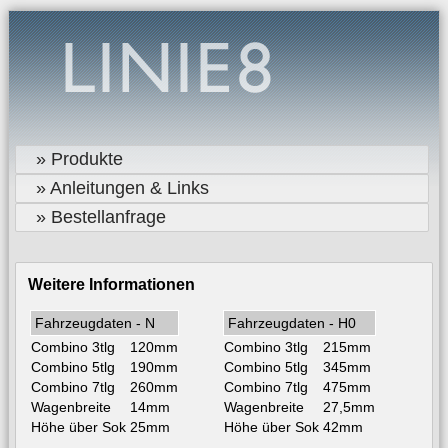
» Produkte
» Anleitungen & Links
» Bestellanfrage
Weitere Informationen
Fahrzeugdaten - N
Fahrzeugdaten - H0
Combino 3tlg
120mm
Combino 3tlg
215mm
Combino 5tlg
190mm
Combino 5tlg
345mm
Combino 7tlg
260mm
Combino 7tlg
475mm
Wagenbreite
14mm
Wagenbreite
27,5mm
Höhe über Sok
25mm
Höhe über Sok
42mm